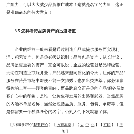
广阻力，可以大大减少品牌推广成本！这就是名字的力量，这正
是准确命名的伟大意义！
3.5 怎样看待品牌资产的迅速增值
企业的经营一般来看是通过制造产品或提供服务而实现利
润，积累资产。但是你必须认识到：品牌也是资产，从长计议，
品牌是更重要的资产，完全可以说，企业的经营就是品牌经营。
无论在制造业或服务业，产品越来越同质化的今天，让你的产品/
服务在茫茫市场中即便不能一支独秀，也要出类拔萃，你必须赢
得你的上帝——顾客的青睐，而品牌真义正是你的产品/服务留给
客户心中的印象，是唯一让你生存发展的出路和武器。当然品牌
的内涵不单是名称，当然还包括品质、服务、包装、承诺等，但
是你需要一个独具匠心的名字，否则人们下次就忘了你。
【共有0条评论/
我要评论
】【
收藏本页
】【
大
中
小
】【
打印
】【
关
闭
】