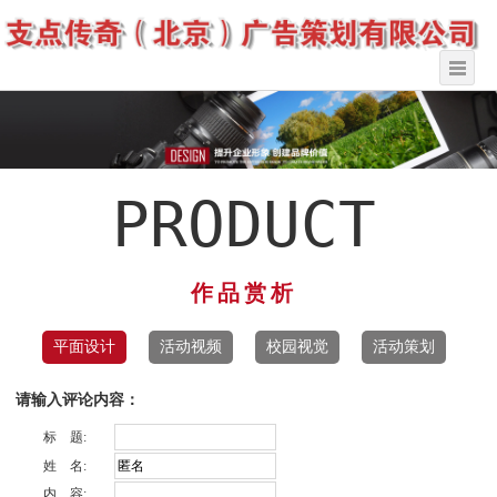
PRODUCT
作品赏析
平面设计
活动视频
校园视觉
活动策划
请输入评论内容：
标 题:
姓 名:
内 容: